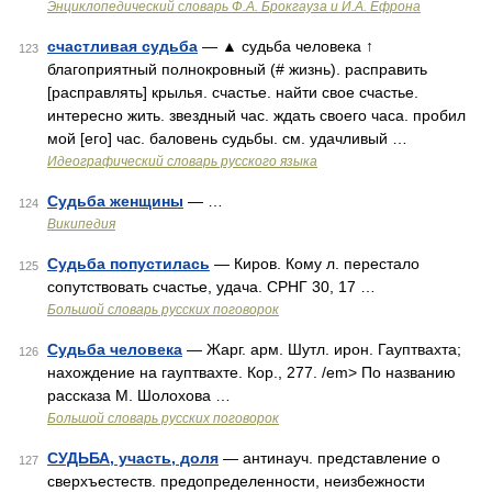
Энциклопедический словарь Ф.А. Брокгауза и И.А. Ефрона
счастливая судьба
— ▲ судьба человека ↑
123
благоприятный полнокровный (# жизнь). расправить
[расправлять] крылья. счастье. найти свое счастье.
интересно жить. звездный час. ждать своего часа. пробил
мой [его] час. баловень судьбы. см. удачливый …
Идеографический словарь русского языка
Судьба женщины
— …
124
Википедия
Судьба попустилась
— Киров. Кому л. перестало
125
сопутствовать счастье, удача. СРНГ 30, 17 …
Большой словарь русских поговорок
Судьба человека
— Жарг. арм. Шутл. ирон. Гауптвахта;
126
нахождение на гауптвахте. Кор., 277. /em> По названию
рассказа М. Шолохова …
Большой словарь русских поговорок
СУДЬБА, участь, доля
— антинауч. представление о
127
сверхъестеств. предопределенности, неизбежности