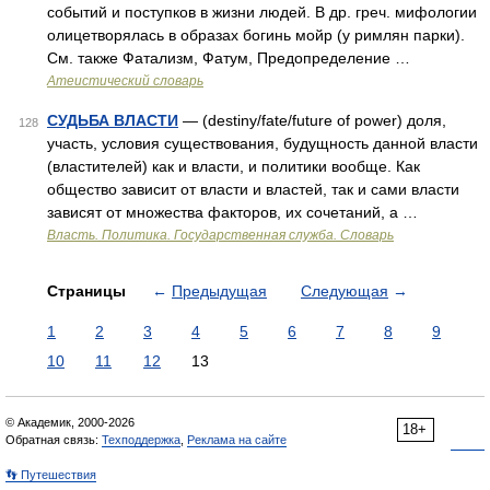
событий и поступков в жизни людей. В др. греч. мифологии
олицетворялась в образах богинь мойр (у римлян парки).
См. также Фатализм, Фатум, Предопределение …
Атеистический словарь
СУДЬБА ВЛАСТИ
— (destiny/fate/future of power) доля,
128
участь, условия существования, будущность данной власти
(властителей) как и власти, и политики вообще. Как
общество зависит от власти и властей, так и сами власти
зависят от множества факторов, их сочетаний, а …
Власть. Политика. Государственная служба. Словарь
Страницы
←
Предыдущая
Следующая
→
1
2
3
4
5
6
7
8
9
10
11
12
13
© Академик, 2000-2026
18+
Обратная связь:
Техподдержка
,
Реклама на сайте
👣 Путешествия