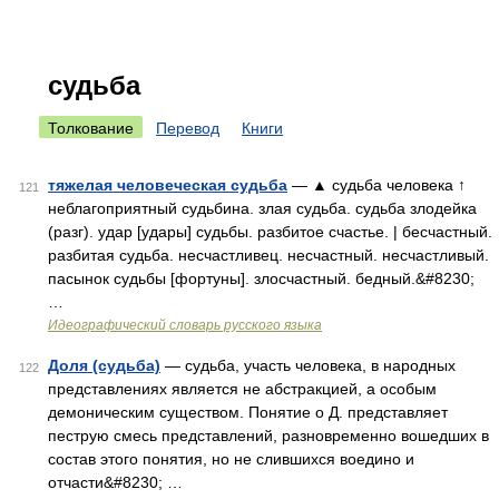
судьба
Толкование
Перевод
Книги
тяжелая человеческая судьба
— ▲ судьба человека ↑
121
неблагоприятный судьбина. злая судьба. судьба злодейка
(разг). удар [удары] судьбы. разбитое счастье. | бесчастный.
разбитая судьба. несчастливец. несчастный. несчастливый.
пасынок судьбы [фортуны]. злосчастный. бедный.&#8230;
…
Идеографический словарь русского языка
Доля (судьба)
— судьба, участь человека, в народных
122
представлениях является не абстракцией, а особым
демоническим существом. Понятие о Д. представляет
пеструю смесь представлений, разновременно вошедших в
состав этого понятия, но не слившихся воедино и
отчасти&#8230; …